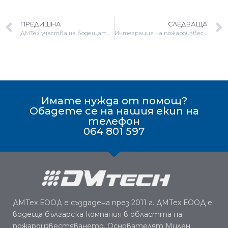
ПРЕДИШНА
СЛЕДВАЩА
ДМТех участва на водещата световна платформа за сигурност и противопожарна защита Intersec 2026
Интеграция на пожароизвестително оборудване и системи за управление на сгради (BMS)
Имате нужда от помощ?
Обадете се на нашия екип на
телефон
064 801 597
ДМТех ЕООД е създадена през 2011 г. ДМТех ЕООД е
водеща българска компания в областта на
пожароизвестяването. Основателят Милен