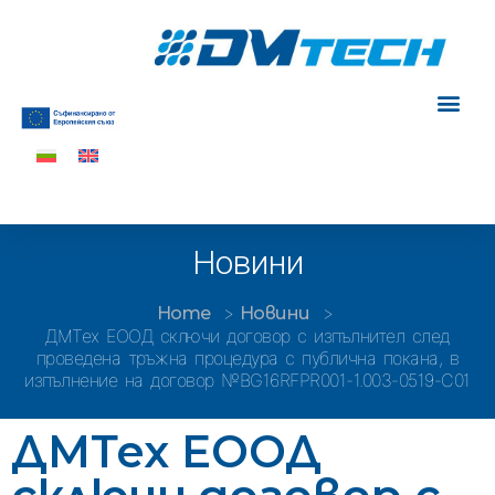
Новини
Home
Новини
ДМТех ЕООД сключи договор с изпълнител след
проведена тръжна процедура с публична покана, в
изпълнение на договор №BG16RFPR001-1.003-0519-C01
ДМТех ЕООД