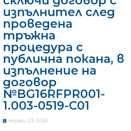
сключи договор с
изпълнител след
проведена
тръжна
процедура с
публична покана, в
изпълнение на
договор
№BG16RFPR001-
1.003-0519-C01
януари 23, 2026