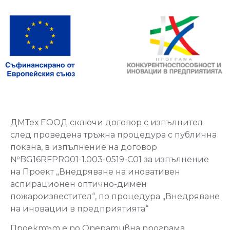
ДМТех ЕООД сключи договор с изпълнител
след проведена тръжна процедура с публична
покана, в изпълнение на договор
№BG16RFPR001-1.003-0519-C01 за изпълнение
на Проект „Внедряване на иновативен
аспирационен оптично-димен
пожароизвестител“, по процедура „Внедряване
на иновации в предприятията“
Проектът е по Оперативна програма