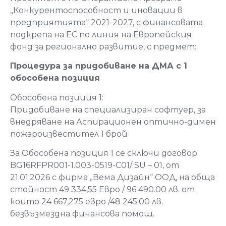
„Конкурентоспособност и иновации в
предприятията“ 2021-2027, с финансовата
подкрепа на ЕС по линия на Европейския
фонд за регионално развитие, с предмет:
Процедура за придобиване на ДМА с 1
обособена позиция
Обособена позиция 1:
Придобиване на специализиран софтуер, за
внедряване на Аспирационен оптично-димен
пожароизвестител 1 брой
За Обособена позиция 1 се сключи договор
BG16RFPR001-1.003-0519-C01/ SU – 01, от
21.01.2026 с фирма „Вема Дизайн“ ООД, на обща
стойност 49 334,55 Евро / 96 490.00 лв. от
които 24 667,275 евро /48 245.00 лв.
безвъзмездна финансова помощ.