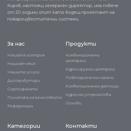
Киров, настоящ генерален директор, има повече
от 20 години опит като водещ проектант на
пожароизвестителни системи.
За нас
Продукти
Нашата история
Конвенционални
централи
Нашият екип
Адресируеми централи
Нашите услуги
Повторителни панели
Дистрибутори
Конвенционални датчици
Сертификати
Адресни устройства
Политика на качеството
Основи
Референции
Категории
Контакти