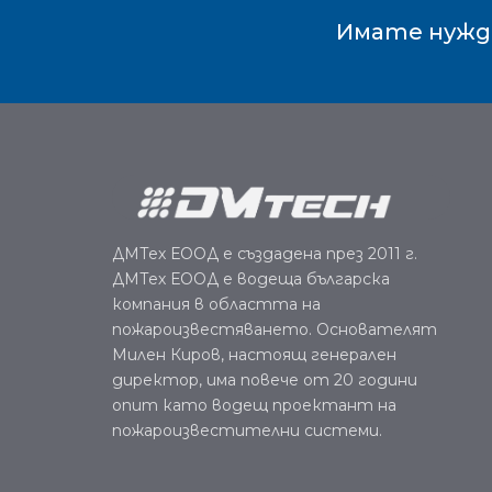
Имате нужда
ДМТех ЕООД е създадена през 2011 г.
ДМТех ЕООД е водеща българска
компания в областта на
пожароизвестяването. Основателят
Милен Киров, настоящ генерален
директор, има повече от 20 години
опит като водещ проектант на
пожароизвестителни системи.