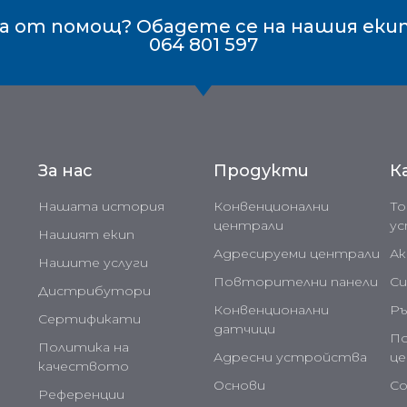
 от помощ? Обадете се на нашия еки
064 801 597
За нас
Продукти
К
Нашата история
Конвенционални
То
централи
у
Нашият екип
Адресируеми централи
Ак
Нашите услуги
Повторителни панели
Си
Дистрибутори
Конвенционални
Ръ
Сертификати
датчици
П
Политика на
Адресни устройства
ц
качеството
Основи
С
Референции