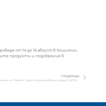
оведе от 14 до 16 август в Хошимин,
шите продукти и подобрения в
СЛЕДВАЩА
ДМТех ЕООД сключи договор за изпълнение на Проект „Адаптирана работна среда в ДМТех ЕООД“