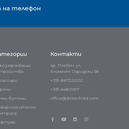
п на телефон
атегории
Контакти
козахранващи
гр. Плевен, ул.
стройства
Климент Охридски 58
сесоари
+359 887322032
рени
+359 64801597
чни бутони
office@dmtech-ltd.com
ожарогасителна
ентрала
офтуер