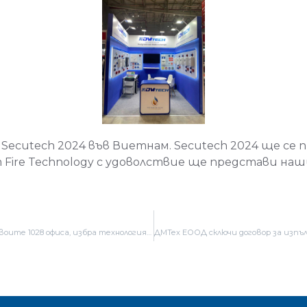
ecutech 2024 във Виетнам. Secutech 2024 ще се пр
Fire Technology с удоволствие ще представи на
Една от най-големите банки в Турция – HalkBank, със своите 1028 офиса, избра технологията на ДМТех ЕООД.