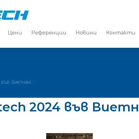
Цени
Референции
Новини
Контакти
 във Виетнам.
tech 2024 във Виетн