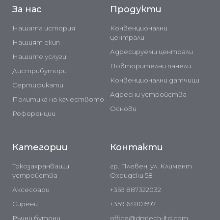
За нас
Продукти
Нашата история
Конвенционални
централи
Нашият екип
Адресируеми централи
Нашите услуги
Повторителни панели
Дистрибутори
Конвенционални датчици
Сертификати
Адресни устройства
Политика на качеството
Основи
Референции
Категории
Контакти
Токозахранващи
гр. Плевен, ул. Климент
устройства
Охридски 58
Аксесоари
+359 887322032
Сирени
+359 64801597
Ръчни бутони
office@dmtech-ltd.com