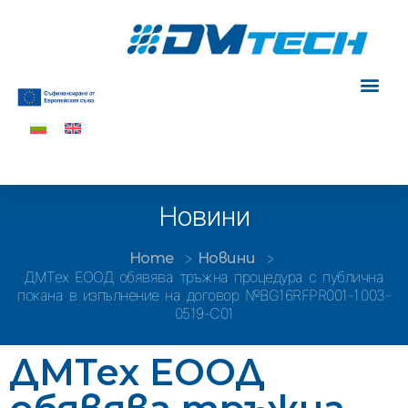
Новини
Home
Новини
ДМТех ЕООД обявява тръжна процедура с публична
покана в изпълнение на договор №BG16RFPR001-1.003-
0519-C01
ДМТех ЕООД