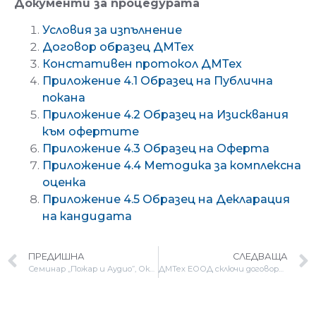
Документи за процедурата
Условия за изпълнение
Договор образец ДМТех
Констативен протокол ДМТех
Приложение 4.1 Образец на Публична
покана
Приложение 4.2 Образец на Изисквания
към офертите
Приложение 4.3 Образец на Oферта
Приложение 4.4 Методика за комплексна
оценка
Приложение 4.5 Образец на Декларация
на кандидата
ПРЕДИШНА
СЛЕДВАЩА
Семинар „Пожар и Аудио”, Октомври 2025, Хисаря
ДМТех ЕООД сключи договори с изпълнители след проведена тръжна процедура с публична покана, в изпълнение на договор №BG16RFPR001-1.003-0519-C01