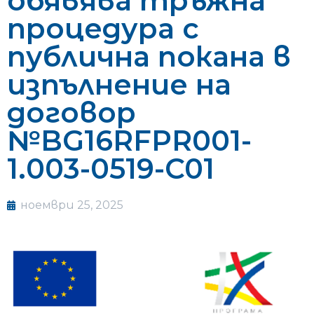
обявява тръжна
процедура с
публична покана в
изпълнение на
договор
№BG16RFPR001-
1.003-0519-C01
ноември 25, 2025