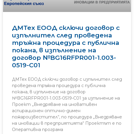
ДМТех ЕООД сключи договор с
изпълнител след проведена
тръжна процедура с публична
покана, в изпълнение на
договор №BG16RFPR001-1.003-
0519-C01
ДМТех ЕООД сключи договор с изпълнител след
проведена тръжна процедура с публична
покана, в изпълнение на договор
№BG16RFPR001-1.003-0519-C01 за изпълнение на
Проект „Внедряване на иновативен
аспирационен оптично-димен
пожароизвестител“, по процедура „Внедряване
на иновации в предприятията“ Проектът е по
Оперативна програма