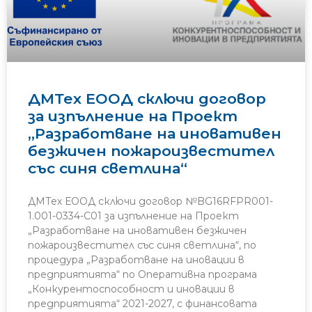
ДМТех ЕООД сключи договор
за изпълнение на Проект
„Разработване на иновативен
безжичен пожароизвестител
със синя светлина“
ДМТех ЕООД сключи договор №BG16RFPR001-
1.001-0334-C01 за изпълнение на Проект
„Разработване на иновативен безжичен
пожароизвестител със синя светлина“, по
процедура „Разработване на иновации в
предприятията“ по Оперативна програма
„Конкурентоспособност и иновации в
предприятията“ 2021-2027, с финансовата