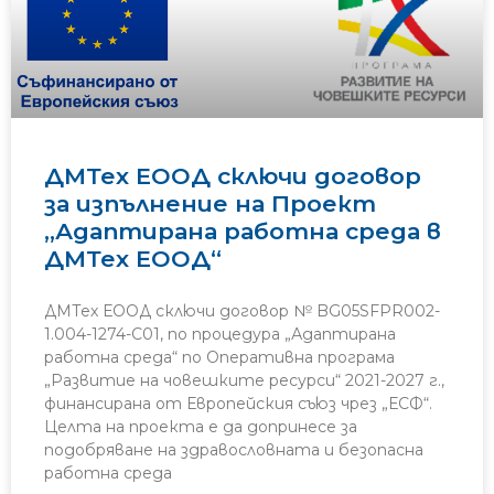
ДМТех ЕООД сключи договор
за изпълнение на Проект
„Адаптирана работна среда в
ДМТех ЕООД“
ДМТех ЕООД сключи договор № BG05SFPR002-
1.004-1274-C01, по процедура „Адаптирана
работна среда“ по Оперативна програма
„Развитие на човешките ресурси“ 2021-2027 г.,
финансирана от Европейския съюз чрез „ЕСФ“.
Целта на проекта е да допринесе за
подобряване на здравословната и безопасна
работна среда