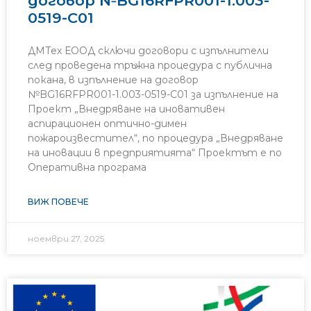
договор №BG16RFPR001-1.003-
0519-C01
ДМТех ЕООД сключи договори с изпълнители
след проведена тръжна процедура с публична
покана, в изпълнение на договор
№BG16RFPR001-1.003-0519-C01 за изпълнение на
Проект „Внедряване на иновативен
аспирационен оптично-димен
пожароизвестител“, по процедура „Внедряване
на иновации в предприятията“ Проектът е по
Оперативна програма
ВИЖ ПОВЕЧЕ
ноември 27, 2025