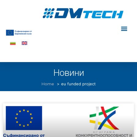
Новини
Home
eu funded project