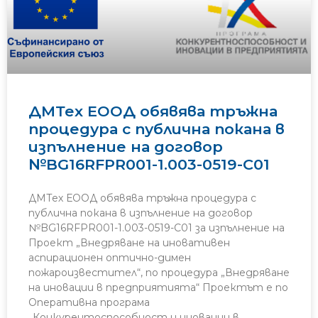
ДМТех ЕООД обявява тръжна
процедура с публична покана в
изпълнение на договор
№BG16RFPR001-1.003-0519-C01
ДМТех ЕООД обявява тръжна процедура с
публична покана в изпълнение на договор
№BG16RFPR001-1.003-0519-C01 за изпълнение на
Проект „Внедряване на иновативен
аспирационен оптично-димен
пожароизвестител“, по процедура „Внедряване
на иновации в предприятията“ Проектът е по
Оперативна програма
„Конкурентоспособност и иновации в