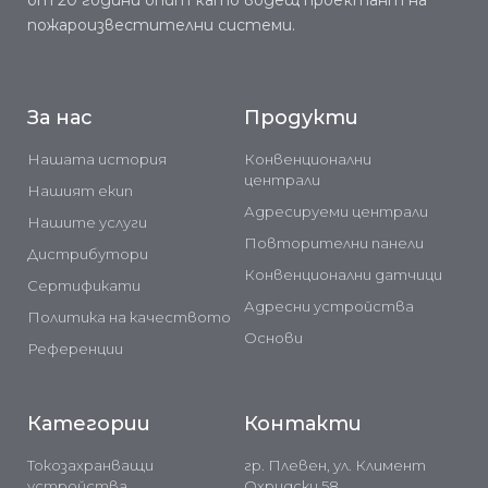
от 20 години опит като водещ проектант на
пожароизвестителни системи.
За нас
Продукти
Нашата история
Конвенционални
централи
Нашият екип
Адресируеми централи
Нашите услуги
Повторителни панели
Дистрибутори
Конвенционални датчици
Сертификати
Адресни устройства
Политика на качеството
Основи
Референции
Категории
Контакти
Токозахранващи
гр. Плевен, ул. Климент
устройства
Охридски 58